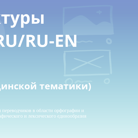
ктуры
RU/RU-EN
цинской тематики)
и переводчиков в области орфографии и
афического и лексического единообразия