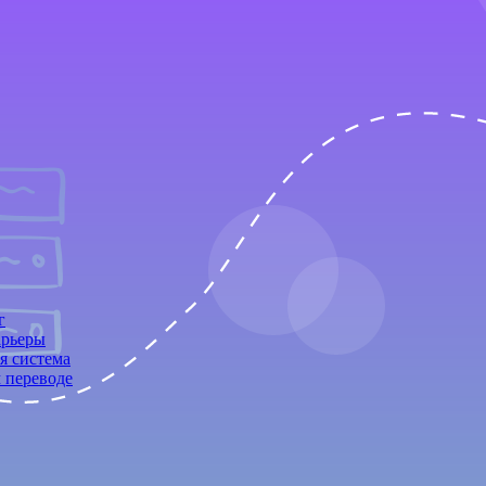
г
арьеры
я система
 переводе