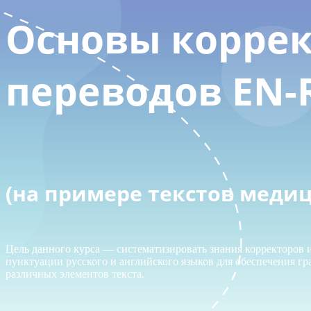
Основы корре
переводов EN-
(на примере текстов меди
Цель данного курса — систематизировать знания корректоров 
пунктуации русского и английского языков для обеспечения гр
различных элементов текста.