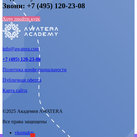
Звони:
+7 (495) 120-23-08
Хочу пройти курс
info@awatera.com
+7 (495) 120-23-08
Политика конфедициальности
Публичная оферта
Карта сайта
©2025 Академия AWATERA
Все права защищены
vkontakte