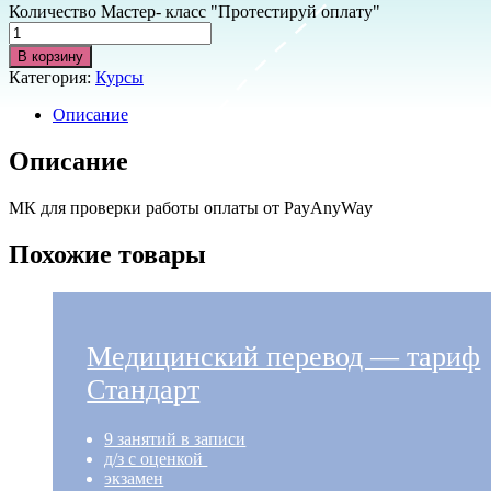
Количество Мастер- класс "Протестируй оплату"
В корзину
Категория:
Курсы
Описание
Описание
МК для проверки работы оплаты от PayAnyWay
Похожие товары
Медицинский перевод — тариф
Стандарт
9 занятий в записи​​
д/з с оценкой ​
экзамен​